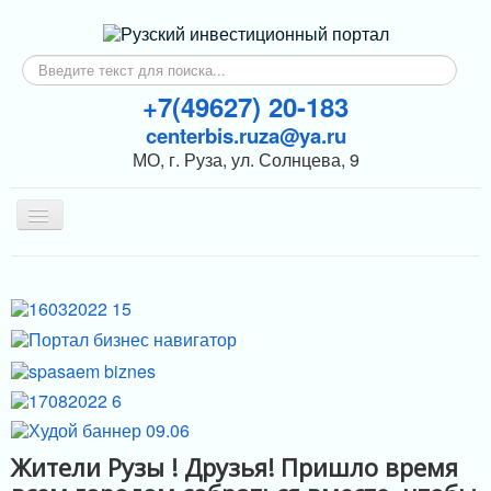
Искать...
+7(49627) 20-183
centerbis.ruza@ya.ru
МО, г. Руза, ул. Солнцева, 9
Включить/
выключить
навигацию
КОНТАКТЫ
ГЛАВНАЯ
НОВОСТИ
ИНВЕСТОРАМ
ПОДДЕРЖКА БИЗНЕСА
МЕРЫ ПОДДЕРЖКИ
Жители Рузы ! Друзья! Пришло время