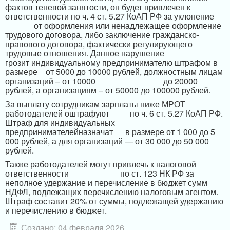
фактов теневой занятости, он будет привлечен к
ответственности по ч. 4 ст. 5.27 КоАП РФ за уклонение
от оформления или ненадлежащее оформление
трудового договора, либо заключение гражданско-
правового договора, фактически регулирующего
трудовые отношения. Данное нарушение
грозит
индивидуальному предпринимателю
штрафом в
размере
от 5000 до 10000 рублей, должностным лицам
организаций – от 10000
до 20000
рублей, а организациям – от 50000 до 100000 рублей.
За выплату сотрудникам зарплаты ниже МРОТ
работодателей оштрафуют
по ч. 6 ст. 5.27 КоАП РФ.
Штраф для
индивидуальных
предпринимателей
назначат
в размере от 1 000 до 5
000 рублей, а для организаций — от 30 000 до 50 000
рублей.
Также работодателей могут привлечь к налоговой
ответственности
по ст. 123 НК РФ за
неполное удержание и перечисление в бюджет сумм
НДФЛ, подлежащих перечислению налоговым агентом.
Штраф составит 20% от суммы, подлежащей удержанию
и перечислению в бюджет.
Создано: 04 февраля 2026