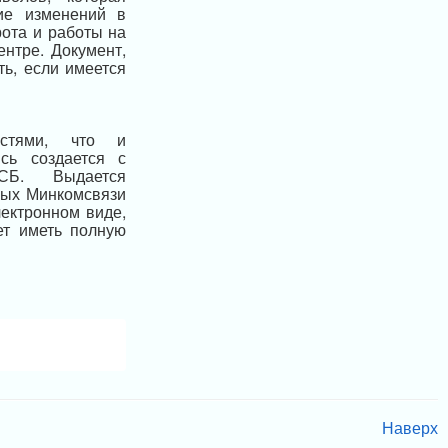
ние изменений в
рота и работы на
нтре. Документ,
ь, если имеется
стями, что и
сь создается с
СБ. Выдается
ных Минкомсвязи
ектронном виде,
ет иметь полную
Наверх