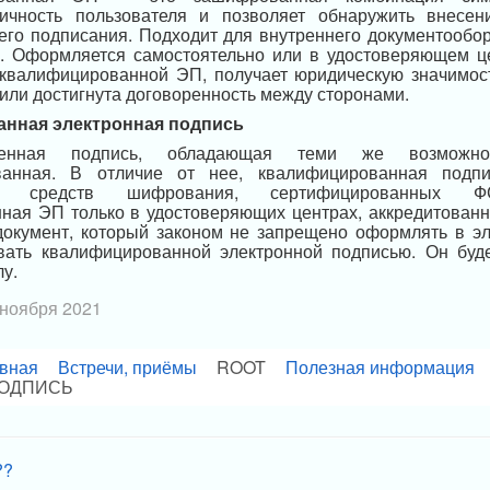
ичность пользователя и позволяет обнаружить внесе
его подписания. Подходит для внутреннего документообо
ru. Оформляется самостоятельно или в удостоверяющем це
квалифицированной ЭП, получает юридическую значимост
 или достигнута договоренность между сторонами.
нная электронная подпись
енная подпись, обладающая теми же возможно
ванная. В отличие от нее, квалифицированная подпи
ием средств шифрования, сертифицированных Ф
ная ЭП только в удостоверяющих центрах, аккредитован
документ, который законом не запрещено оформлять в эл
ать квалифицированной электронной подписью. Он буд
у.
 ноября 2021
вная
Встречи, приёмы
ROOT
Полезная информация
ОДПИСЬ