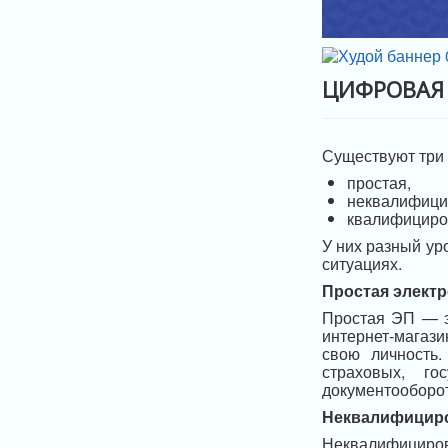
ЦИФРОВАЯ
Существуют три 
простая,
неквалифици
квалифициро
У них разный ур
ситуациях.
Простая элект
Простая ЭП — э
интернет‑магази
свою личность.
страховых, г
документооборот
Неквалифициро
Неквалифицир