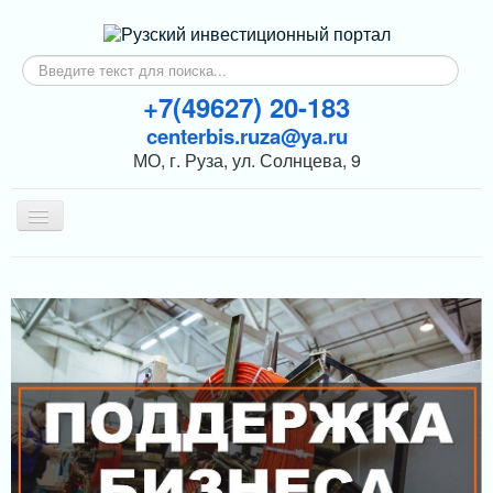
Искать...
+7(49627) 20-183
centerbis.ruza@ya.ru
МО, г. Руза, ул. Солнцева, 9
Включить/
выключить
навигацию
КОНТАКТЫ
ГЛАВНАЯ
НОВОСТИ
ИНВЕСТОРАМ
ПОДДЕРЖКА БИЗНЕСА
МЕРЫ ПОДДЕРЖКИ