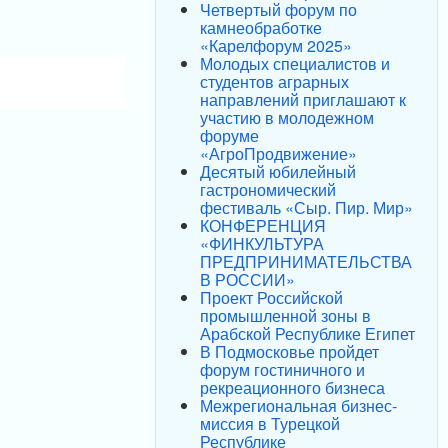
Четвертый форум по
камнеобработке
«Карелфорум 2025»
Молодых специалистов и
студентов аграрных
направлений приглашают к
участию в молодежном
форуме
«АгроПродвижение»
Десятый юбилейный
гастрономический
фестиваль «Сыр. Пир. Мир»
КОНФЕРЕНЦИЯ
«ФИНКУЛЬТУРА
ПРЕДПРИНИМАТЕЛЬСТВА
В РОССИИ»
Проект Российской
промышленной зоны в
Арабской Республике Египет
В Подмосковье пройдет
форум гостиничного и
рекреационного бизнеса
Межрегиональная бизнес-
миссия в Турецкой
Республике