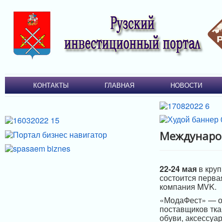
КОНТАКТЫ
ГЛАВНАЯ
НОВОСТИ
Междунаро
22-24 мая
в круп
состоится перв
компания MVK.
«МодаФест» — от
поставщиков тка
обуви, аксессуа