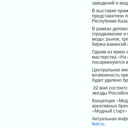
заведений и мод
В выставке прим
представители л
Республики Каза
В рамках делово
(продвижение и 
моды: рынок, тр
биржа вакансий 
Одним из ярких 
мастерства «На 
посоревнуются в
Центральное ме
возможность пре
будет уделено б
22 мая состоитс
звезды Российск
Концепция «Мод
креативных бре
«Модный старт» 
Актуальная инфо
fest.ru
.