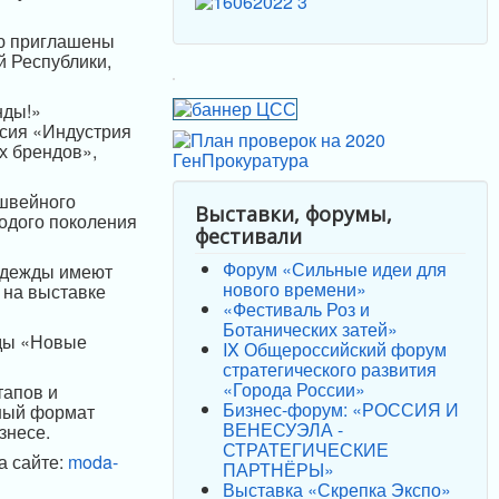
ию приглашены
й Республики,
нды!»
ссия «Индустрия
х брендов»,
 швейного
Выставки, форумы,
лодого поколения
фестивали
Форум «Сильные идеи для
одежды имеют
нового времени»
 на выставке
«Фестиваль Роз и
Ботанических затей»
оды «Новые
IX Общероссийский форум
стратегического развития
«Города России»
тапов и
Бизнес-форум: «РОССИЯ И
ьный формат
ВЕНЕСУЭЛА -
знесе.
СТРАТЕГИЧЕСКИЕ
а сайте:
moda-
ПАРТНЁРЫ»
Выставка «Скрепка Экспо»