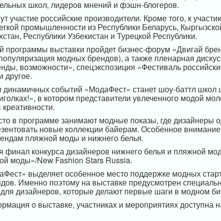
ельных школ, лидеров мнений и фэшн-блогеров.
ут участие российские производители. Кроме того, к участ
егкой промышленности из Республики Беларусь, Кыргызско
хстан, Республики Узбекистан и Турецкой Республики.
й программы выставки пройдет бизнес-форум «Двигай бре
популяризация модных брендов), а также пленарная диску
енды, возможности», спецэкспозиция «Фестиваль российски
и другое.
и динамичных событий «МодаФест» станет шоу-баттл школ
иголках!», в котором представители увлеченного модой мо
 креативности.
сто в программе занимают модные показы, где дизайнеры 
зентовать новые коллекции байерам. Особенное внимание
рендам пляжной моды и нижнего белья.
я финал конкурса дизайнеров нижнего белья и пляжной м
ой моды»/New Fashion Stars Russia.
аФест» выделяет особенное место поддержке модных стар
ндов. Именно поэтому на выставке предусмотрен специал
для дизайнеров, которые делают первые шаги в модном би
рмация о выставке, участниках и мероприятиях доступна н