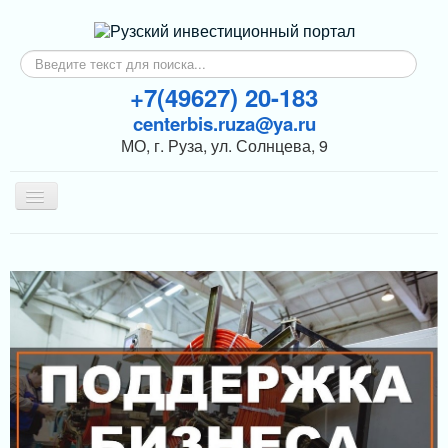
Искать...
+7(49627) 20-183
centerbis.ruza@ya.ru
МО, г. Руза, ул. Солнцева, 9
Включить/
выключить
навигацию
КОНТАКТЫ
ГЛАВНАЯ
НОВОСТИ
ИНВЕСТОРАМ
ПОДДЕРЖКА БИЗНЕСА
МЕРЫ ПОДДЕРЖКИ