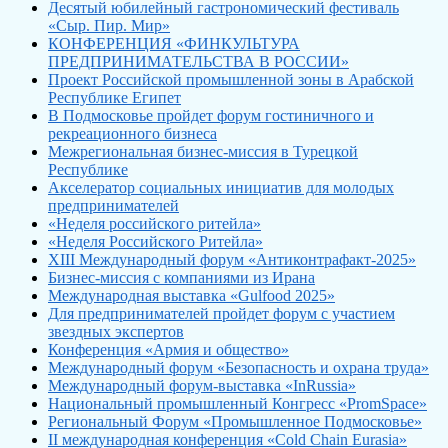
Десятый юбилейный гастрономический фестиваль
«Сыр. Пир. Мир»
КОНФЕРЕНЦИЯ «ФИНКУЛЬТУРА
ПРЕДПРИНИМАТЕЛЬСТВА В РОССИИ»
Проект Российской промышленной зоны в Арабской
Республике Египет
В Подмосковье пройдет форум гостиничного и
рекреационного бизнеса
Межрегиональная бизнес-миссия в Турецкой
Республике
Акселератор социальных инициатив для молодых
предпринимателей
«Неделя российского ритейла»
«Неделя Российского Ритейла»
XIII Международный форум «Антиконтрафакт-2025»
Бизнес-миссия с компаниями из Ирана
Международная выставка «Gulfood 2025»
Для предпринимателей пройдет форум с участием
звездных экспертов
Конференция «Армия и общество»
Международный форум «Безопасность и охрана труда»
Международный форум-выставка «InRussia»
Национальный промышленный Конгресс «PromSpace»
Региональный Форум «Промышленное Подмосковье»
II международная конференция «Cold Chain Eurasia»