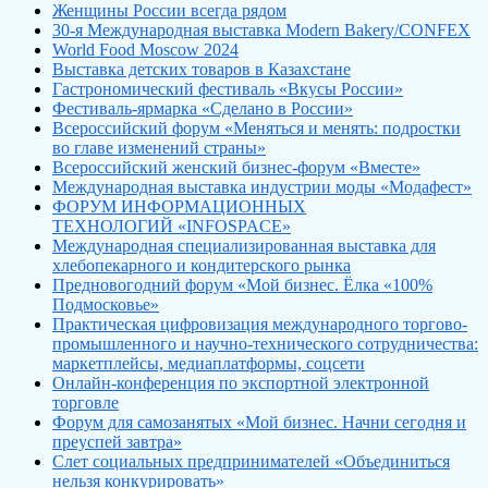
Женщины России всегда рядом
30-я Международная выставка Modern Bakery/CONFEX
World Food Moscow 2024
Выставка детских товаров в Казахстане
Гастрономический фестиваль «Вкусы России»
Фестиваль-ярмарка «Сделано в России»
Всероссийский форум «Меняться и менять: подростки
во главе изменений страны»
Всероссийский женский бизнес-форум «Вместе»
Международная выставка индустрии моды «Модафест»
ФОРУМ ИНФОРМАЦИОННЫХ
ТЕХНОЛОГИЙ «INFOSPACE»
Международная специализированная выставка для
хлебопекарного и кондитерского рынка
Предновогодний форум «Мой бизнес. Ёлка «100%
Подмосковье»
Практическая цифровизация международного торгово-
промышленного и научно-технического сотрудничества:
маркетплейсы, медиаплатформы, соцсети
Онлайн-конференция по экспортной электронной
торговле
Форум для самозанятых «Мой бизнес. Начни сегодня и
преуспей завтра»
Слет социальных предпринимателей «Объединиться
нельзя конкурировать»