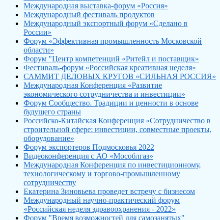
Международная выставка-форум «Россия»
Международный фестиваль продуктов
Международный экспортный форум «Сделано в
России»
Форум «Эффективная промышленность Московской
области»
Форум "Центр компетенций «Ритейл и поставщик»
Фестиваль-форум «Российская креативная неделя»
САММИТ ДЕЛОВЫХ КРУГОВ «СИЛЬНАЯ РОССИЯ»
Международная Конференция «Развитие
экономического сотрудничества и инвестиции»
Форум Сообщество. Традиции и ценности в основе
будущего страны
Российско-Китайская Конференция «Сотрудничество в
строительной сфере: инвестиции, совместные проекты,
оборудование»
Форум экспортеров Подмосковья 2022
Видеоконференция с АО «Мособлгаз»
Международная Конференция по инвестиционному,
технологическому и торгово-промышленному
сотрудничеству
Екатерина Зиновьева проведет встречу с бизнесом
Международный научно-практический форум
«Российская неделя здравоохранения - 2022»
Форум "Время возможностей для самозанятых"