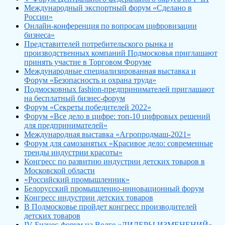
Международный экспортный форум «Сделано в
России»
Онлайн-конференция по вопросам цифровизации
бизнеса»
Представителей потребительского рынка и
производственных компаний Подмосковья приглашают
принять участие в Торговом Форуме
Международные специализированная выставка и
Форум «Безопасность и охрана труда»
Подмосковных fashion-предпринимателей приглашают
на бесплатный бизнес-форум
Форум «Секреты победителей 2022»
Форум «Все дело в цифре: топ-10 цифровых решений
для предпринимателей»
Международная выставка «Агропродмаш-2021»
Форум для самозанятых «Красивое дело: современные
тренды индустрии красоты»
Конгресс по развитию индустрии детских товаров в
Московской области
«Российский промышленник»
Белорусский промышленно-инновационный форум
Конгресс индустрии детских товаров
В Подмосковье пройдет конгресс производителей
детских товаров
IV Бизнес-форум на Волге «ЛИДЕРЫ ИЗМЕНЕНИЙ»