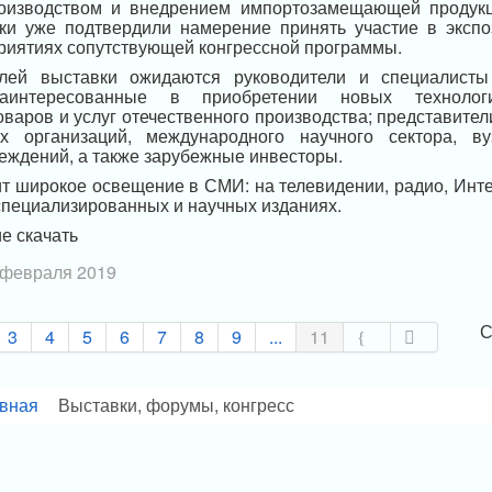
роизводством и внедрением импортозамещающей продук
ки уже подтвердили намерение принять участие в экспо
риятиях сопутствующей конгрессной программы.
елей выставки ожидаются руководители и специалисты
заинтересованные в приобретении новых технологи
оваров и услуг отечественного производства; представител
 организаций, международного научного сектора, ву
ждений, а также зарубежные инвесторы.
т широкое освещение в СМИ: на телевидении, радио, Инте
пециализированных и научных изданиях.
е скачать
 февраля 2019
С
3
4
5
6
7
8
9
...
11
вная
Выставки, форумы, конгресс