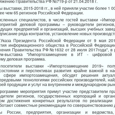
яжению Правительства РФ №719-р от 21.04.2018 г.
 выставки, 2015-2018 гг., в ней приняли участие более 1 
ее чем 65 регионов Российской Федерации.
сленных специалистов, в числе гостей выставки «Импо
оприятий деловой программы – руководители регионов
едущих предприятий и организаций, высших учебных завед
дписание ряда контрактов, установление новых производст
 Указа Президента Российской Федерации от 9 мая 20
ития информационного общества в Российской Федерации
жения Правительства РФ №1632 от 28 июля 2017года", в 
ум-выставка "Импортозамещение в ИТ - цифровой 
ему деловая программа.
посетители выставки «Импортозамещение 2019» пол
остоянии и перспективах развития крайне важной в н
в сфере импортозамещения, обсудят решения актуал
передовыми технологиями российских производителей, най
ей продукции и услуг на внутреннем и международном рын
программе мероприятия примут участие представители пр
водители регионов, государственных корпораций и орган
ом достижения конкретных результатов по реализации 
аботают совместные рекомендации по совершенствованию 
ы России, предприятия, организации и ведомства