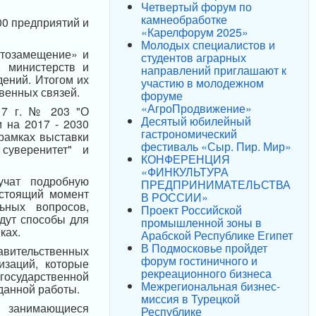
Четвертый форум по
камнеобработке
000 предприятий и
«Карелфорум 2025»
Молодых специалистов и
ртозамещение» и
студентов аграрных
, министерств и
направлений приглашают к
ений. Итогом их
участию в молодежном
венных связей.
форуме
«АгроПродвижение»
17 г. № 203 "О
Десятый юбилейный
 на 2017 - 2030
гастрономический
рамках выставки
фестиваль «Сыр. Пир. Мир»
суверенитет" и
КОНФЕРЕНЦИЯ
«ФИНКУЛЬТУРА
учат подробную
ПРЕДПРИНИМАТЕЛЬСТВА
астоящий момент
В РОССИИ»
ьных вопросов,
Проект Российской
дут способы для
промышленной зоны в
ках.
Арабской Республике Египет
В Подмосковье пройдет
авительственных
форум гостиничного и
изаций, которые
рекреационного бизнеса
государственной
Межрегиональная бизнес-
данной работы.
миссия в Турецкой
, занимающиеся
Республике