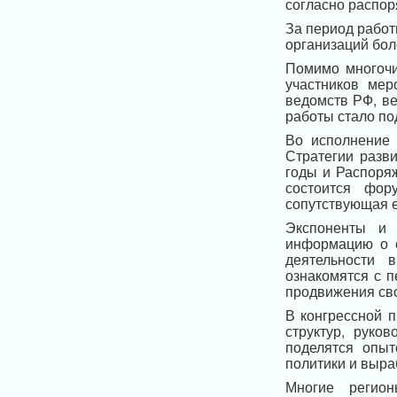
согласно распор
За период работы
организаций бол
Помимо многочи
участников мер
ведомств РФ, в
работы стало по
Во исполнение
Стратегии разв
годы и Распоря
состоится фор
сопутствующая 
Экспоненты и 
информацию о с
деятельности 
ознакомятся с 
продвижения сво
В конгрессной 
структур, руко
поделятся опыт
политики и выр
Многие регион