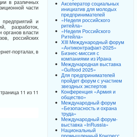
ции в различных
Акселератор социальных
зиционной части
инициатив для молодых
предпринимателей
«Неделя российского
 предприятий и
ритейла»
й, разработок,
«Неделя Российского
и органов власти
Ритейла»
зов, российских
XIII Международный форум
«Антиконтрафакт-2025»
рнет-порталах, в
Бизнес-миссия с
компаниями из Ирана
Международная выставка
«Gulfood 2025»
Для предпринимателей
пройдет форум с участием
звездных экспертов
Конференция «Армия и
траница 11 из 11
общество»
Международный форум
«Безопасность и охрана
труда»
Международный форум-
выставка «InRussia»
Национальный
промышленный Конгресс