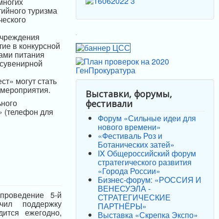
многих
тийного туризма
ческого
учреждения
ие в конкурсной
тами питания
 сувенирной
т» могут стать
 мероприятия.
Выставки, форумы,
ьного
фестивали
 (телефон для
Форум «Сильные идеи для
нового времени»
«Фестиваль Роз и
Ботанических затей»
IX Общероссийский форум
стратегического развития
«Города России»
Бизнес-форум: «РОССИЯ И
ВЕНЕСУЭЛА -
проведение 5-й
СТРАТЕГИЧЕСКИЕ
чил поддержку
ПАРТНЁРЫ»
дится ежегодно,
Выставка «Скрепка Экспо»