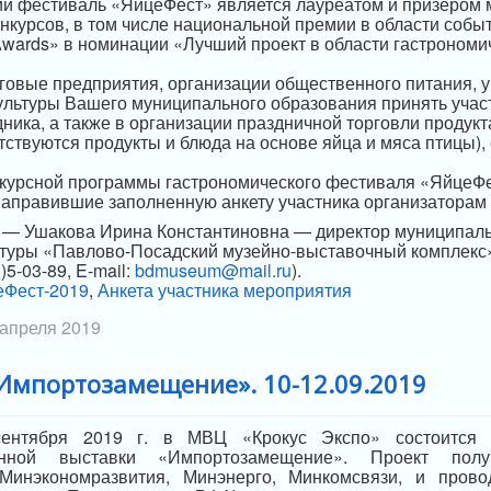
й фестиваль «ЯйцеФест» является лауреатом и призером 
онкурсов, в том числе национальной премии в области собы
Awards» в номинации «Лучший проект в области гастрономи
овые предприятия, организации общественного питания, 
ультуры Вашего муниципального образования принять участ
ника, а также в организации праздничной торговли продук
тствуются продукты и блюда на основе яйца и мяса птицы),
курсной программы гастрономического фестиваля «ЯйцеФес
аправившие заполненную анкету участника организаторам
о — Ушакова Ирина Константиновна — директор муниципал
ьтуры «Павлово-Посадский музейно-выставочный комплекс»
)5-03-89, E-mail:
bdmuseum@mail.ru
).
Фест-2019
,
Анкета участника мероприятия
 апреля 2019
Импортозамещение». 10-12.09.2019
нтября 2019 г. в МВЦ «Крокус Экспо» состоится 
ванной выставки «Импортозамещение». Проект полу
Минэкономразвития, Минэнерго, Минкомсвязи, и прово