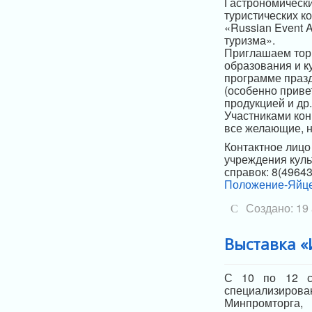
Гастрономически
туристических к
«Russian Event 
туризма».
Приглашаем торг
образования и к
программе празд
(особенно приве
продукцией и др.
Участниками кон
все желающие, н
Контактное лиц
учреждения кул
справок: 8(49643
Положение-Яйце
Создано: 19
Выставка «
С 10 по 12 се
специализиро
Минпромторга, 